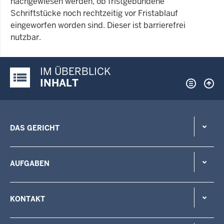
nachgewiesen werden, ob fristgebundene
Schriftstücke noch rechtzeitig vor Fristablauf
eingeworfen worden sind. Dieser ist barrierefrei
nutzbar.
IM ÜBERBLICK
Justiz-Portal im Überblick:
INHALT
DAS GERICHT
AUFGABEN
KONTAKT